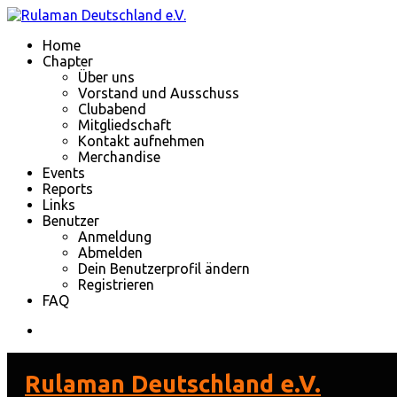
Home
Chapter
Über uns
Vorstand und Ausschuss
Clubabend
Mitgliedschaft
Kontakt aufnehmen
Merchandise
Events
Reports
Links
Benutzer
Anmeldung
Abmelden
Dein Benutzerprofil ändern
Registrieren
FAQ
Rulaman Deutschland e.V.