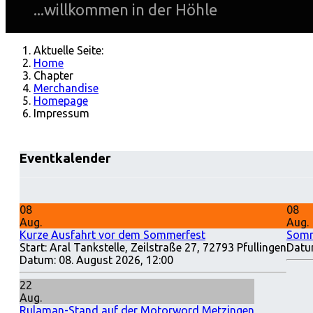
...willkommen in der Höhle
Aktuelle Seite:
Home
Chapter
Merchandise
Homepage
Impressum
Eventkalender
08
08
Aug.
Aug.
Kurze Ausfahrt vor dem Sommerfest
Somm
Start: Aral Tankstelle, Zeilstraße 27, 72793 Pfullingen
Datu
Datum:
08. August 2026, 12:00
22
Aug.
Rulaman-Stand auf der Motorword Metzingen