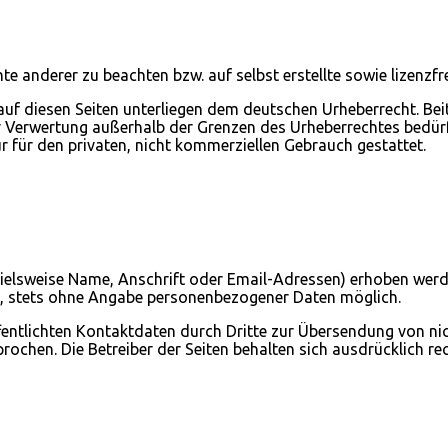
hte anderer zu beachten bzw. auf selbst erstellte sowie lizenzf
 auf diesen Seiten unterliegen dem deutschen Urheberrecht. Beit
der Verwertung außerhalb der Grenzen des Urheberrechtes bedür
ur für den privaten, nicht kommerziellen Gebrauch gestattet.
lsweise Name, Anschrift oder Email-Adressen) erhoben werden, 
h, stets ohne Angabe personenbezogener Daten möglich.
entlichten Kontaktdaten durch Dritte zur Übersendung von ni
rochen. Die Betreiber der Seiten behalten sich ausdrücklich re