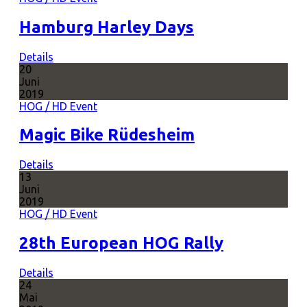
Hamburg Harley Days
Details
20
Juni
2019
HOG / HD Event
Magic Bike Rüdesheim
Details
13
Juni
2019
HOG / HD Event
28th European HOG Rally
Details
24
Mai