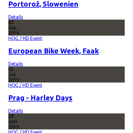
Portorož, Slowenien
Details
03
Sep.
2019
HOG / HD Event
European Bike Week, Faak
Details
05
Juli
2019
HOG / HD Event
Prag - Harley Days
Details
28
Juni
2019
HOG / HD Event