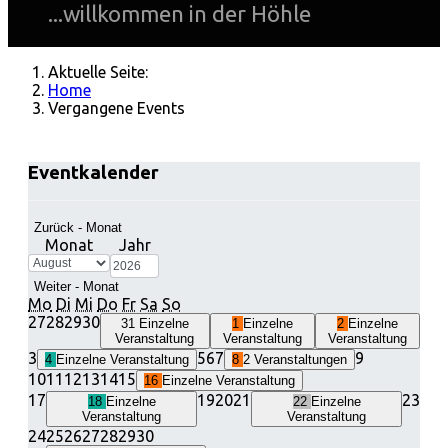
...willkommen in der Höhle
Aktuelle Seite:
Home
Vergangene Events
Eventkalender
Zurück - Monat
Monat
Jahr
Weiter - Monat
Mo
Di
Mi
Do
Fr
Sa
So
27
28
29
30
31
Einzelne
1
Einzelne
2
Einzelne
Veranstaltung
Veranstaltung
Veranstaltung
3
5
6
7
9
4
Einzelne Veranstaltung
8
2 Veranstaltungen
10
11
12
13
14
15
16
Einzelne Veranstaltung
17
19
20
21
23
18
Einzelne
22
Einzelne
Veranstaltung
Veranstaltung
24
25
26
27
28
29
30