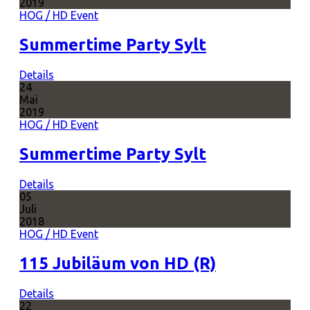
2019
HOG / HD Event
Summertime Party Sylt
Details
24
Mai
2019
HOG / HD Event
Summertime Party Sylt
Details
05
Juli
2018
HOG / HD Event
115 Jubiläum von HD (R)
Details
22