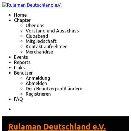
Home
Chapter
Über uns
Vorstand und Ausschuss
Clubabend
Mitgliedschaft
Kontakt aufnehmen
Merchandise
Events
Reports
Links
Benutzer
Anmeldung
Abmelden
Dein Benutzerprofil ändern
Registrieren
FAQ
Rulaman Deutschland e.V.