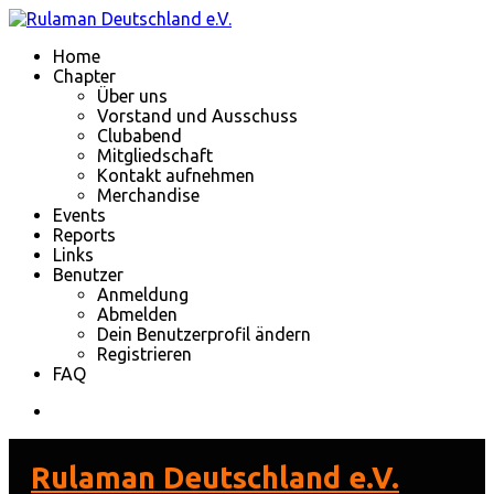
Home
Chapter
Über uns
Vorstand und Ausschuss
Clubabend
Mitgliedschaft
Kontakt aufnehmen
Merchandise
Events
Reports
Links
Benutzer
Anmeldung
Abmelden
Dein Benutzerprofil ändern
Registrieren
FAQ
Rulaman Deutschland e.V.