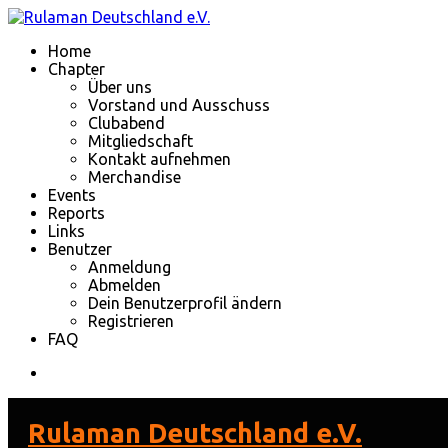
Home
Chapter
Über uns
Vorstand und Ausschuss
Clubabend
Mitgliedschaft
Kontakt aufnehmen
Merchandise
Events
Reports
Links
Benutzer
Anmeldung
Abmelden
Dein Benutzerprofil ändern
Registrieren
FAQ
Rulaman Deutschland e.V.