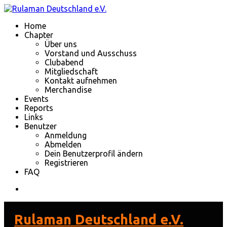
Home
Chapter
Über uns
Vorstand und Ausschuss
Clubabend
Mitgliedschaft
Kontakt aufnehmen
Merchandise
Events
Reports
Links
Benutzer
Anmeldung
Abmelden
Dein Benutzerprofil ändern
Registrieren
FAQ
Rulaman Deutschland e.V.