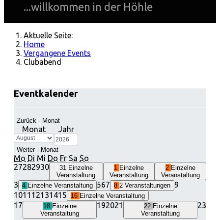
...willkommen in der Höhle
Aktuelle Seite:
Home
Vergangene Events
Clubabend
Eventkalender
Zurück - Monat
Monat
Jahr
Weiter - Monat
Mo
Di
Mi
Do
Fr
Sa
So
27
28
29
30
31
Einzelne
1
Einzelne
2
Einzelne
Veranstaltung
Veranstaltung
Veranstaltung
3
5
6
7
9
4
Einzelne Veranstaltung
8
2 Veranstaltungen
10
11
12
13
14
15
16
Einzelne Veranstaltung
17
19
20
21
23
18
Einzelne
22
Einzelne
Veranstaltung
Veranstaltung