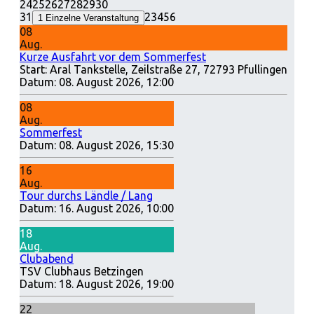
24
25
26
27
28
29
30
31
2
3
4
5
6
1
Einzelne Veranstaltung
08
Aug.
Kurze Ausfahrt vor dem Sommerfest
Start: Aral Tankstelle, Zeilstraße 27, 72793 Pfullingen
Datum:
08. August 2026, 12:00
08
Aug.
Sommerfest
Datum:
08. August 2026, 15:30
16
Aug.
Tour durchs Ländle / Lang
Datum:
16. August 2026, 10:00
18
Aug.
Clubabend
TSV Clubhaus Betzingen
Datum:
18. August 2026, 19:00
22