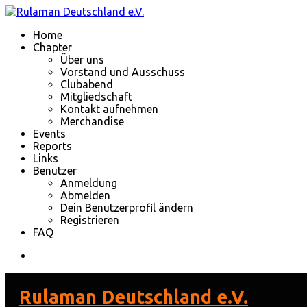
Home
Chapter
Über uns
Vorstand und Ausschuss
Clubabend
Mitgliedschaft
Kontakt aufnehmen
Merchandise
Events
Reports
Links
Benutzer
Anmeldung
Abmelden
Dein Benutzerprofil ändern
Registrieren
FAQ
Rulaman Deutschland e.V.