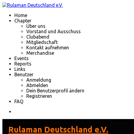
Home
Chapter
Über uns
Vorstand und Ausschuss
Clubabend
Mitgliedschaft
Kontakt aufnehmen
Merchandise
Events
Reports
Links
Benutzer
Anmeldung
Abmelden
Dein Benutzerprofil ändern
Registrieren
FAQ
Rulaman Deutschland e.V.