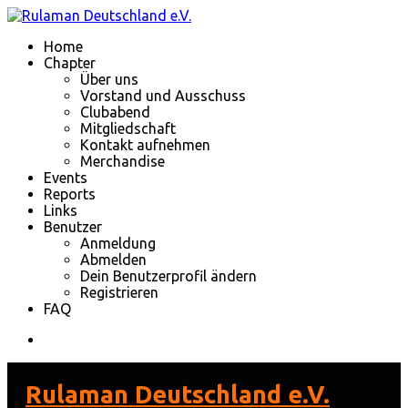
Home
Chapter
Über uns
Vorstand und Ausschuss
Clubabend
Mitgliedschaft
Kontakt aufnehmen
Merchandise
Events
Reports
Links
Benutzer
Anmeldung
Abmelden
Dein Benutzerprofil ändern
Registrieren
FAQ
Rulaman Deutschland e.V.