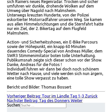
sich Rainers neues Regenradar. Trocken und sicher
umfuhren wir dunkle, drohende Wolken auf dem
Umweg über Nagold nach Malmsheim.
Unterwegs kreuzten Hunderte, von der Polizei
eskortierter Motorradfahrer unseren Weg. Sie kamen
aus allen Himmelsrichtungen und die Sternfahrt hatte
nur ein Ziel, der 2. Bikertag auf dem Flugfeld
Malmsheim.
Action- und Sicherheitsshows, ein E-Bike Parcours
sowie der Höhepunkt, ein knapp 60 Minuten
dauerndes Comedy-Special von Andreas Müller, dem
SWR3 Stimmenimitator boten tolle Unterhaltung.
Publikumsnah zeigte sich dieser schon vor der Show.
Danke, Andreas für die Fotos !
Individuell fuhren wir dann bei doch noch schönem
Wetter nach Hause, und viele werden sich nun ärgern,
eine tolle Show verpasst zu haben.
Bericht und Bilder: Thomas Bossert
Vorheriger Beitrag: Tour im Ländle Tag 1-3
Zurück
Nächster Beitrag: Tag des Donners
Weiter
Suchen