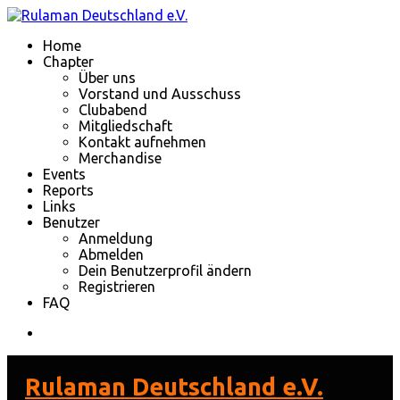
Home
Chapter
Über uns
Vorstand und Ausschuss
Clubabend
Mitgliedschaft
Kontakt aufnehmen
Merchandise
Events
Reports
Links
Benutzer
Anmeldung
Abmelden
Dein Benutzerprofil ändern
Registrieren
FAQ
Rulaman Deutschland e.V.