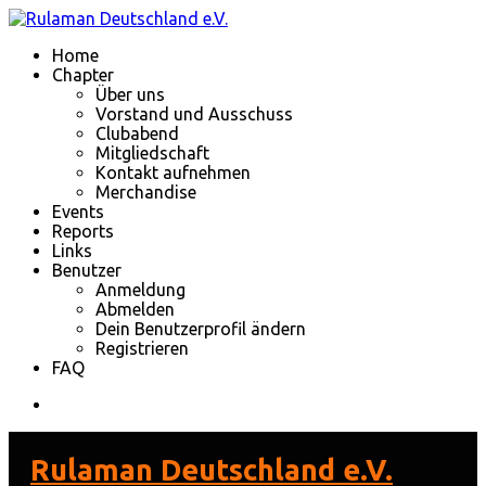
Home
Chapter
Über uns
Vorstand und Ausschuss
Clubabend
Mitgliedschaft
Kontakt aufnehmen
Merchandise
Events
Reports
Links
Benutzer
Anmeldung
Abmelden
Dein Benutzerprofil ändern
Registrieren
FAQ
Rulaman Deutschland e.V.