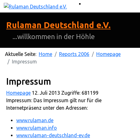
Rulaman Deutschland e.V.
...willkommen in der Höhle
Aktuelle Seite:
Home
Reports 2006
Homepage
Impressum
Impressum
Homepage
12. Juli 2013
Zugriffe: 681199
Impressum: Das Impressum gilt nur für die
Internetpräsenz unter den Adressen:
www.rulaman.de
www.rulaman.info
www.rulaman-deutschland-ev.de